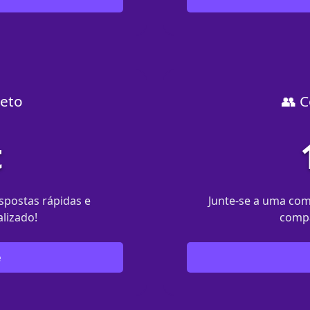
reto
👥 
t
espostas rápidas e
Junte-se a uma com
lizado!
compa
e