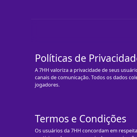
Políticas de Privacida
A 7HH valoriza a privacidade de seus usuá
canais de comunicação. Todos os dados cole
jogadores.
Termos e Condições
Os usuários da 7HH concordam em respeitar 