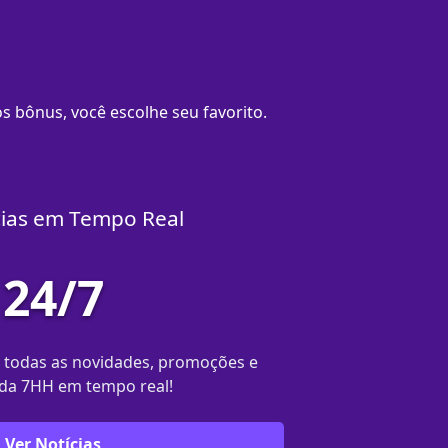
s bônus, você escolhe seu favorito.
cias em Tempo Real
24/7
e todas as novidades, promoções e
da 7HH em tempo real!
Ver Notícias