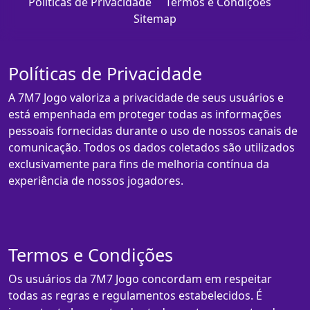
Políticas de Privacidade
Termos e Condições
Sitemap
Políticas de Privacidade
A 7M7 Jogo valoriza a privacidade de seus usuários e
está empenhada em proteger todas as informações
pessoais fornecidas durante o uso de nossos canais de
comunicação. Todos os dados coletados são utilizados
exclusivamente para fins de melhoria contínua da
experiência de nossos jogadores.
Termos e Condições
Os usuários da 7M7 Jogo concordam em respeitar
todas as regras e regulamentos estabelecidos. É