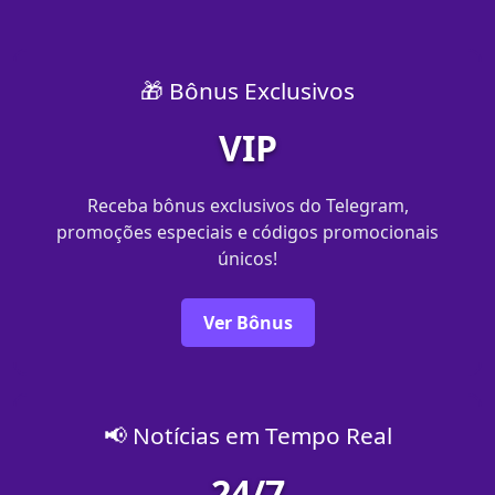
🎁 Bônus Exclusivos
VIP
Receba bônus exclusivos do Telegram,
promoções especiais e códigos promocionais
únicos!
Ver Bônus
📢 Notícias em Tempo Real
24/7